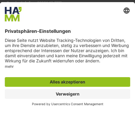
Servicetelefon:
02381 17-7777
montags bis freitags
7:30 bis 19:00 Uhr und
samstags
7:30 bis 13:00 Uhr
E-Mail:
info@stadt.hamm.de
Besondere Services
Veranstaltungskalender
Serviceportal
Stadtplan und Geodaten
Sag`s Hamm (Anliegen melden)