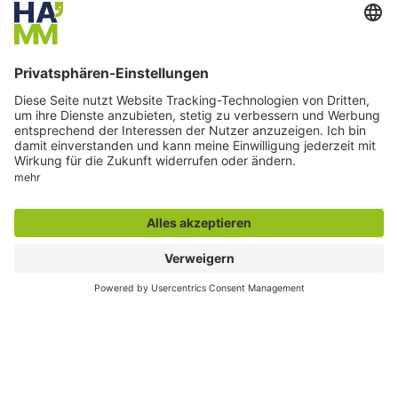
montags bis freitags
7:30 bis 19:00 Uhr und
samstags
7:30 bis 13:00 Uhr
E-Mail:
info@stadt.hamm.de
Besondere Services
Veranstaltungskalender
Serviceportal
Stadtplan und Geodaten
Sag`s Hamm (Anliegen melden)