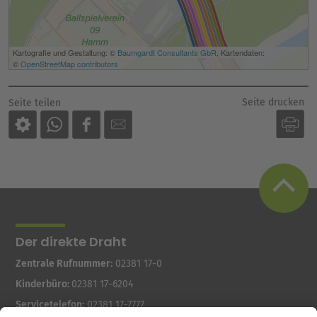
Seite drucken
Seite teilen
Der direkte Draht
Zentrale Rufnummer:
02381 17-0
Kinderbüro:
02381 17-6204
Servicetelefon:
02381 17-7777