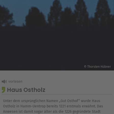
© Thorsten Hübner
Haus Ostholz
Unter dem ursprünglichen Namen „Gut Osthof“ wurde Haus
Ostholz in Hamm-Uentrop bereits 1221 erstmals erwähnt. Das
Anwesen ist damit sogar älter als die 1226 gegründete Stadt