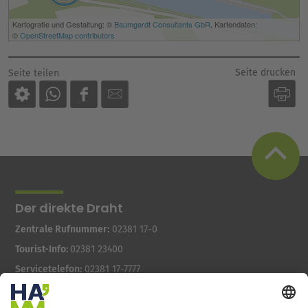
Seite drucken
Seite teilen
Der direkte Draht
Zentrale Rufnummer:
02381 17-0
Tourist-Info:
02381 23400
Servicetelefon:
02381 17-7777
montags bis freitags
7:30 bis 18:00 Uhr