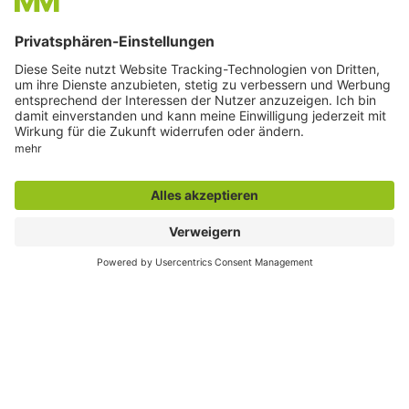
E-Mail:
info@stadt.hamm.de
Besondere Services
Veranstaltungskalender
Serviceportal
Stadtplan und Geodaten
Sag`s Hamm (Anliegen melden)
Themenübersicht
Freizeit in. Hamm.