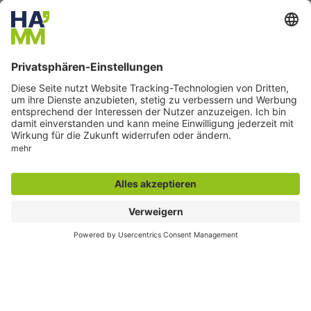
© Song_about_summer - stock.adobe.com
Blogger in Hamm
Insgesamt 16 Blogger, die zu den verschiedensten Themen
von Reisen und Radfahren über Kunst und Kultur bis
Wellbeeing für Familien, Paare oder Einzelreisende bloggen,
sind der Einladung nach Hamm gefolgt.
Lesen Sie mehr ...
Kontakt
''Insel'' - Verkehr & Touristik
Willy-Brandt-Platz
59065 Hamm
Fon: 02381 23400