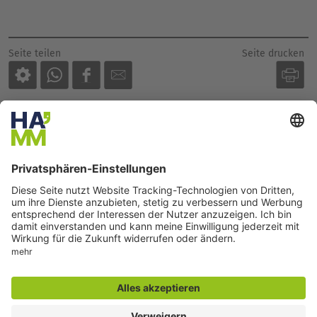
Seite drucken
Seite teilen
Der direkte Draht
Zentrale Rufnummer:
02381 17-0
Tourist-Info:
02381 23400
Servicetelefon:
02381 17-7777
montags bis freitags
7:30 bis 18:00 Uhr
E-Mail:
info@stadt.hamm.de