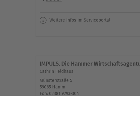
Weitere Infos im Serviceportal
IMPULS. Die Hammer Wirtschaftsagent
Cathrin Feldhaus
Münsterstraße 5
59065 Hamm
Fon: 02381 9293-304
Fax: 02381 9293-222
E-Mail-Kontakt
Internet