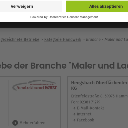
gezeichnete Betriebe
Kategorie Handwerk
Branche - Maler und La
be der Branche "Maler und Lac
Hengsbach Oberflächentec
KG
Erlenfeldstraße 8, 59075 Hamm
Fon: 02381 71279
E-Mail-Kontakt
Internet
Facebook
Mehr erfahren ...