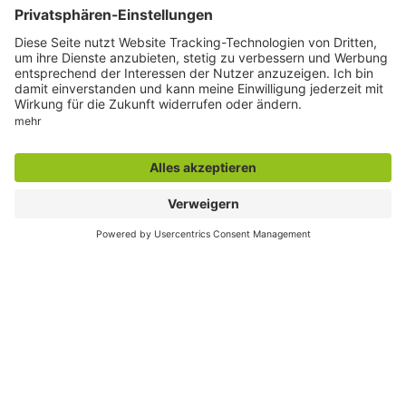
Der direkte Draht
Echter Hammer:
02381 17-3479 oder 02381 9293-304
Servicetelefon der Stadtverwaltung:
02381 17-7777
Zentrale Rufnummer der Stadtverwaltung:
02381 17-0
montags bis freitags
7:30 bis 19:00 Uhr und
samstags
7:30 bis 13:00 Uhr
E-Mail:
info@stadt.hamm.de