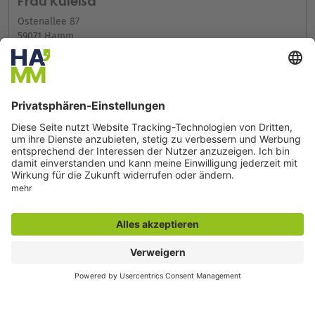
Frau Kuleßa
Ostenallee 87
59071 Hamm
Fon: 02381 17-5520
Fax: 02381 17-105555
E-Mail-Adresse
Internet
Weitere Infos im Serviceportal