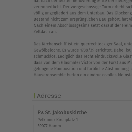
hat nach der letzten Renovierung Mitte der siebzig
vereinheitlicht. Der viergeschossige Turm erhebt si
völlig ungegliedert aus dem Unterbau. Das Glocken
Bestand nicht zum ursprünglichen Bau gehört, hat v
Nach einem Abschlussgesims setzt darauf der Helm a
Zeltdach an.
Das Kirchenschiff ist ein querrechteckiger Saal, unt
Gewölbejoche. Es wurde 1738/39 errichtet. Dabei ist
schmucklos. Lediglich das recht eindrucksvolle Glas
dass von dem Glasmaler Victor von der Forst aus Mü
gelungene Komposition und farbliche Abstimmung, di
Häuserensemble bieten ein eindrucksvolles kleinst
Adresse
Ev. St. Jakobuskirche
Pelkumer Kirchplatz 1
59077 Hamm