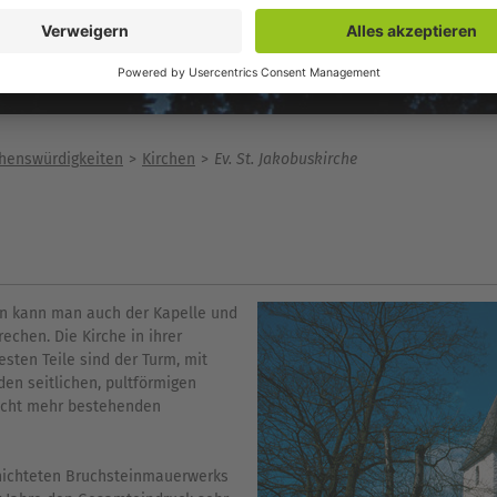
henswürdigkeiten
Kirchen
Ev. St. Jakobuskirche
gen kann man auch der Kapelle und
echen. Die Kirche in ihrer
esten Teile sind der Turm, mit
n seitlichen, pultförmigen
nicht mehr bestehenden
hichteten Bruchsteinmauerwerks