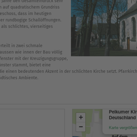
er Jahre den Gesamteindruck sehr
ch auf quadratischem Grundriss
geschoss, dass im heutigen
ier rundbogige Schallöffnungen.
ls schlichtes, vierseitiges
erteilt in zwei schmale
 aussen wie innen der Bau völlig
fenster mit der Kreuzigungsgruppe,
nster stammt, bietet eine
e einen bedeutenden Akzent in der schlichten Kirche setzt. Pfarrkir
ädtisches Ambiente.