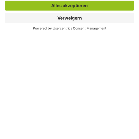
Maps-Service zu laden!
Wir verwenden einen Service eines
Drittanbieters, um Karteninhalte einzubetten.
Dieser Service kann Daten zu Ihren Aktivitäten
sammeln. Bitte lesen Sie die Details durch und
stimmen Sie der Nutzung des Service zu, um
diese Karte anzuzeigen.
Mehr Informationen
Akzeptieren
Seite drucken
Seite teilen
powered by
Usercentrics Consent Management
Platform