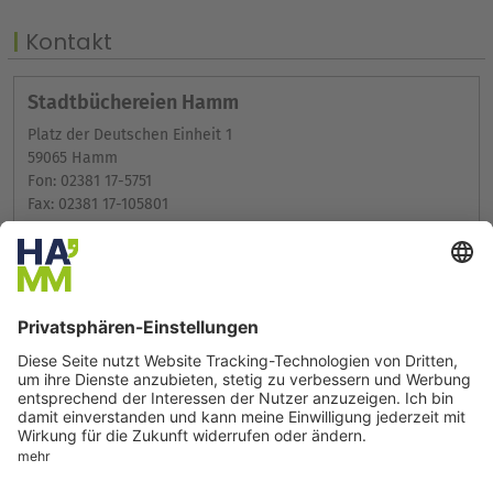
Kontakt
Stadtbüchereien Hamm
Platz der Deutschen Einheit 1
59065 Hamm
Fon: 02381 17-5751
Fax: 02381 17-105801
Internet
Erreichbarkeit
Weitere Infos im Serviceportal
Wir benötigen Ihre
Zustimmung, um den Google