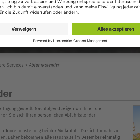
re Services
Abfuhrkalender
der
erfügung gestellt. Nachfolgend zeigen wir Ihnen die
nen Sie sich Ihren persönlichen Abfuhrkalender
n Tourenumstellung bei der Müllabfuhr. Da sich für nahezu
nen. Daher bekommen alle Haushalte im Dezember
einmalig