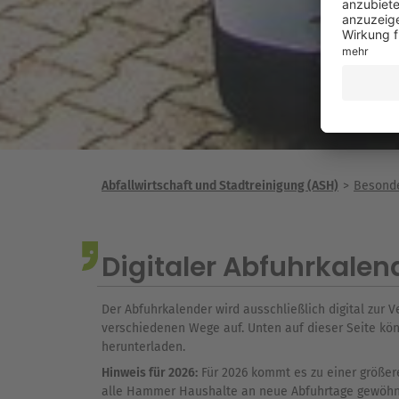
Abfallwirtschaft und Stadtreinigung (ASH)
Besonde
Digitaler Abfuhrkalen
Der Abfuhrkalender wird ausschließlich digital zur V
verschiedenen Wege auf. Unten auf dieser Seite kön
herunterladen.
Hinweis für 2026:
Für 2026 kommt es zu einer größere
alle Hammer Haushalte an neue Abfuhrtage gewöh