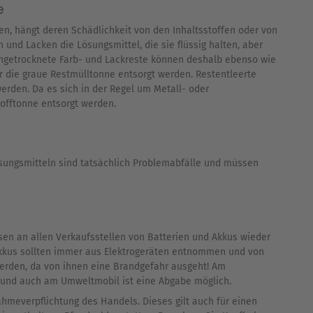
e
en, hängt deren Schädlichkeit von den Inhaltsstoffen oder von
 und Lacken die Lösungsmittel, die sie flüssig halten, aber
ngetrocknete Farb- und Lackreste können deshalb ebenso wie
 die graue Restmülltonne entsorgt werden. Restentleerte
rden. Da es sich in der Regel um Metall- oder
tofftonne entsorgt werden.
ungsmitteln sind tatsächlich Problemabfälle und müssen
ssen an allen Verkaufsstellen von Batterien und Akkus wieder
kkus sollten immer aus Elektrogeräten entnommen und von
erden, da von ihnen eine Brandgefahr ausgeht! Am
 und auch am Umweltmobil ist eine Abgabe möglich.
nahmeverpflichtung des Handels. Dieses gilt auch für einen