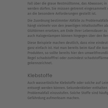
Fall über die graue Restmülltonne, das Abwasser, i
werden dürfen. Sie müssen getrennt eingesammelt u
an die besondere Anforderungen gestellt ist.
Die Zuordnung bestimmter Abfälle zu Problemabfällen
hängt vielmehr von den jeweiligen Inhaltsstoffen a
Glühbirnen ersetzen, am Ende ihrer Lebensdauer zu 
auch Halogenlampen können hingegen über den Restm
Diese Beispiele machen deutlich, dass eine eindeut
ganz einfach ist. Hat man bereits beim Kauf die Au
Produkten, so sollte bereits hier den umweltfreundl
Regel schadstofffrei oder zumindest schadstoffärme
gekennzeichnet.
Klebstoffe
Auch wasserlösliche Klebstoffe oder solche auf Lei
entsorgt werden können. Sekundenkleber enthalten 
Problemabfall einzustufen. Solche Stoffe sind häuf
Gefährdung aufmerksam machen.