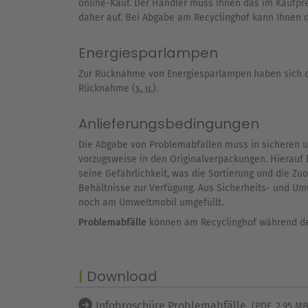
online-Kauf. Der Händler muss Ihnen das im Kaufpr
daher auf. Bei Abgabe am Recyclinghof kann Ihnen d
Energiesparlampen
Zur Rücknahme von Energiesparlampen
haben sich d
Rücknahme (
s. u.
).
Anlieferungsbedingungen
Die Abgabe von Problemabfällen muss in sicheren u
vorzugsweise in den Originalverpackungen. Hierauf 
seine Gefährlichkeit, was die Sortierung und die Zuo
Behältnisse zur Verfügung. Aus Sicherheits- und 
noch am Umweltmobil umgefüllt.
Problemabfälle
können am Recyclinghof während de
Download
Infobroschüre Problemabfälle
(PDF, 2.95 MB