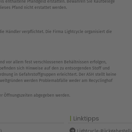
eis enthaltene Pfandgeld erstatten. Bewahren Sie Kaufbelege
ieses Pfand nicht erstattet werden.
ie Händler verpflichtet. Die Firma Lightcycle organisiert die
nd vor allem fest verschlossenen Behältnissen erfolgen,
befinden sich Hinweise auf den zu entsorgenden Stoff und
rdnung in Gefahrstoffgruppen erleichtert. Der ASH stellt keine
Umweltgründen werden Problemabfälle weder am Recyclinghof
r Öffnungszeiten abgegeben werden.
Linktipps
Lightcycle-Rückgabestell
)