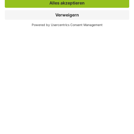
Download und Linktipp
Download
Die Stele ''Das Rote Läppchen - ein Siechenhaus
oder Leprosorium''
(PDF, 1.68 MB)
Linktipp
Informationen zur Geschichte der St.-Annen-
Kapelle
Standort