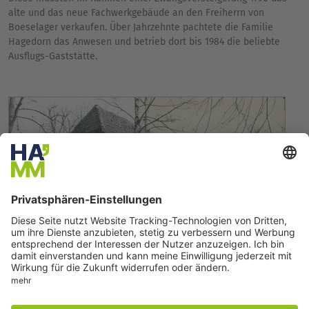
alte und das neue Fachwerkgebäude an den Freiherrn von
Boeselager verkaufen. Über Jahrzehnte pachtete die Familie
Hagedorn das Anwesen und betrieb dort bis 1984 die beliebte
Ausflugs-Gaststätte.
Gaststätte „Zum Roten Läppchen“
Quelle: Stadt Hamm, Untere Denkmalbehörde