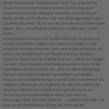
älteste Nennung des Siechenhauses ist in der „augmentatio
vicarie sanctorum Christopheri, Antonii, Cornelii, Annae et
Catharinae in ecclesia Hessensi“ enthalten. Dietrich von der
Recke stiftete am 23. Oktober 1514 eine Dienstagsmesse in der
„Capellen der Armen off von den Melaten von der h. frowen sünte
Annen“. Die St. Annenkapelle befand sich neben dem „seiken
Huise“.
Im Leprosorium erhielten die Kranken Nahrung und Betreuung.
Strenge Vorschriften regelten das Leben der Kranken in und
außerhalb des Siechenhauses. Nach dem Visitationsbericht von
1630/32 des Weihbischofs von Münster Johannes Nicolaus
Claessens befand sich die Kapelle in einem „äußerst baufälligem
Zustand“: „Diese Kapelle scheint gebaut worden zu sein für die
Frömmigkeit der Aussätzigen. Aber dort sind keine Aussätzigen,
und auch wenn dort in Zukunft irgendwelche sein würden,
müssten sie nichtsdestoweniger an Sonn- und Feiertagen für die
Predigt zur Pfarrkirche sich begeben.“ Der Bericht empfahl, bei
erneutem Auftreten der Krankheit zur Seite des Turms der
Pfarrkirche einen abgesonderten Raum, „ aus dem die
Aussätzigen durch die Gitter hindurch, … sowohl auf den Altar als
auch auf die Rednerbühne blicken, der Feier und der