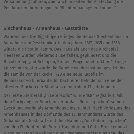
Versammlung zuhören, aber auch in Zeiten der Ansteckung die
Pestkranken ihren religiösen Pflichten nachgehen können.“
Siechenhaus - Armenhaus - Gaststätte
Während des Dreißigjährigen Krieges diente das Siechenhaus zur
Aufnahme von Pestkranken. In den Jahren 1617, 1635 und 1636
wütete die Pest in Hamm. Das Haus als auch das Kirchspiel
Heessen wurden wiederholt überfallen, geplündert und die
Bevölkerung „mit Schlagen, Stoßen, Prügel übel traktiert“. Einige
Jahrzehnte später wurde die Kapelle wieder instand gesetzt, bis
die Familie von der Recke 1728 eine neue Kapelle im
Renaissance-Stil erbaute. Im Dachreiter befindet sich eine der
ältesten Glocken der Stadt aus dem frühen 13. Jahrhundert.
Der letzte Sterbefall „in Leprosorio“ wurde 1684 registriert. Mit
dem Rückgang der Seuchen verlor das „Rote Läppchen“ seinen
Zweck und wurde als Armenhaus eingerichtet. Nach Verlegung des
Armenhauses in das Dorf Ende des 18. Jahrhunderts wurde das
Gebäude als Gaststätte mit dem Namen „Zum Roten Läppchen“
von den Eheleuten Joh. Bernh. Hagedorn und Cath. Bruse genutzt.
Diese mussten im Rahmen einer Zwangsversteigerung 1790 das