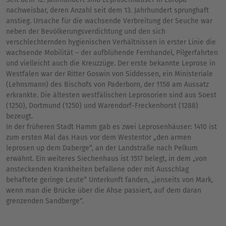
nachweisbar, deren Anzahl seit dem 13. Jahrhundert sprunghaft
anstieg. Ursache für die wachsende Verbreitung der Seuche war
neben der Bevölkerungsverdichtung und den sich
verschlechternden hygienischen Verhältnissen in erster Linie die
wachsende Mobilität – der aufblühende Fernhandel, Pilgerfahrten
und vielleicht auch die Kreuzzüge. Der erste bekannte Leprose in
Westfalen war der Ritter Goswin von Siddessen, ein Ministeriale
(Lehnsmann) des Bischofs von Paderborn, der 1158 am Aussatz
erkrankte. Die ältesten westfälischen Leprosorien sind aus Soest
(1250), Dortmund (1250) und Warendorf-Freckenhorst (1288)
bezeugt.
In der früheren Stadt Hamm gab es zwei Leprosenhäuser: 1410 ist
zum ersten Mal das Haus vor dem Westentor „den armen
leprosen up dem Daberge“, an der Landstraße nach Pelkum
erwähnt. Ein weiteres Siechenhaus ist 1517 belegt, in dem „von
ansteckenden Krankheiten befallene oder mit Ausschlag
behaftete geringe Leute“ Unterkunft fanden, „jenseits von Mark,
wenn man die Brücke über die Ahse passiert, auf dem daran
grenzenden Sandberge“.