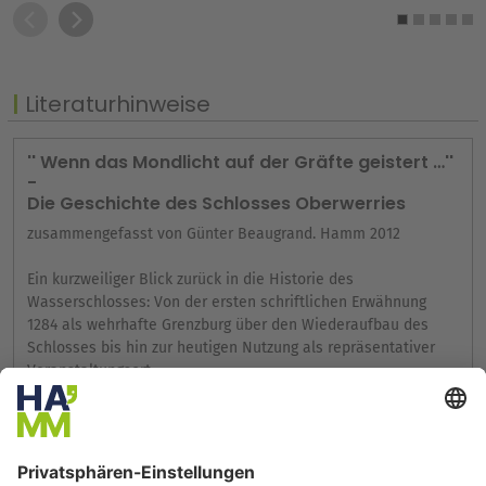
Literaturhinweise
'' Wenn das Mondlicht auf der Gräfte geistert …''
-
Die Geschichte des Schlosses Oberwerries
zusammengefasst von Günter Beaugrand. Hamm 2012
Ein kurzweiliger Blick zurück in die Historie des
Wasserschlosses: Von der ersten schriftlichen Erwähnung
1284 als wehrhafte Grenzburg über den Wiederaufbau des
Schlosses bis hin zur heutigen Nutzung als repräsentativer
Veranstaltungsort.
Das Buch kann auf Schloss Oberwerries für 5,00 € bezogen
werden. Der Erlös aus dem Verkauf kommt dem Förderverein
Schloss Oberwerries e. V. zugute.