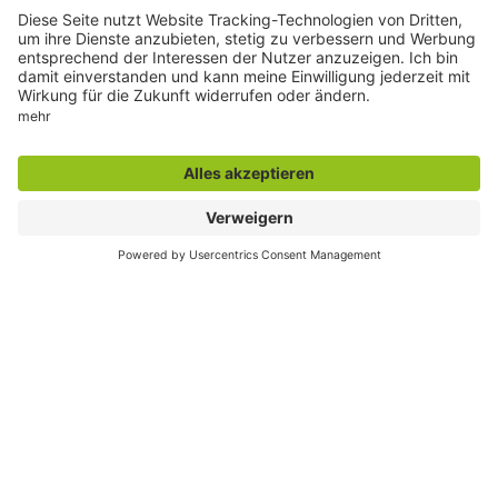
Titelbild der Broschüre "Wenn das Mondlicht auf der
Gräfte geistert …"
Titelfoto © Heinz Feußner
Die Bau- und Kunstdenkmäler des Kreises Beckum
bearbeitet von A. Ludorff. Münster i.W. 1897
Adelssitze und Rittergüter
im Gebiet der Stadt Hamm