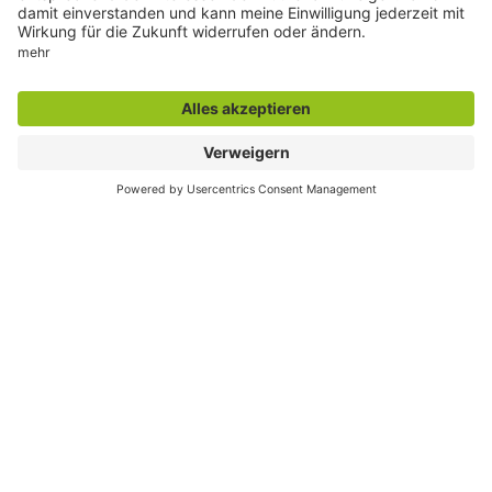
sammeln. Bitte lesen Sie die Details durch und
stimmen Sie der Nutzung des Service zu, um
diese Karte anzuzeigen.
Mehr Informationen
Akzeptieren
powered by
Usercentrics Consent Management
Platform
Seite drucken
Seite teilen