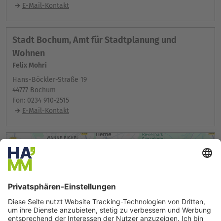
E-Mail-Kontakt
Stadt Bochum, Amt für Stadtplanung und
Wohnen
Felix Mohri
Hans-Böckler-Straße 19
44777 Bochum
Fon: 0234 910-2515
E-Mail-Kontakt
Wir benötigen Ihre
Zustimmung, um den Google
Maps-Service zu laden!
Wir verwenden einen Service eines
Drittanbieters, um Karteninhalte einzubetten.
Dieser Service kann Daten zu Ihren Aktivitäten