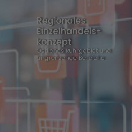
Regionales
Einzelhandels­
konzept
Östliches Ruhrgebiet und
angrenzende Bereiche