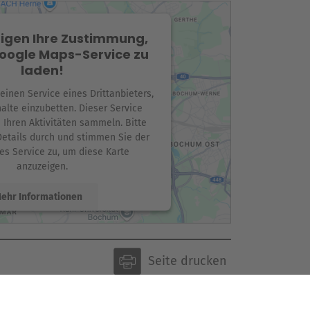
igen Ihre Zustimmung,
oogle Maps-Service zu
laden!
inen Service eines Drittanbieters,
alte einzubetten. Dieser Service
 Ihren Aktivitäten sammeln. Bitte
Details durch und stimmen Sie der
es Service zu, um diese Karte
anzuzeigen.
ehr Informationen
Akzeptieren
sercentrics Consent Management
Seite drucken
Platform