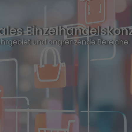
ales Einzelhandels­kon
uhrgebiet und angrenzende Bereiche