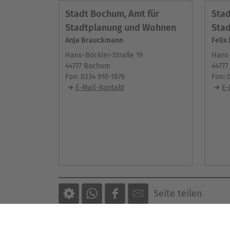
Stadt Bochum, Amt für
Stad
Stadtplanung und Wohnen
Sta
Anja Brauckmann
Felix
Hans-Böckler-Straße 19
Hans-
44777 Bochum
4477
Fon: 0234 910-1876
Fon: 
E-Mail-Kontakt
E-
Seite teilen