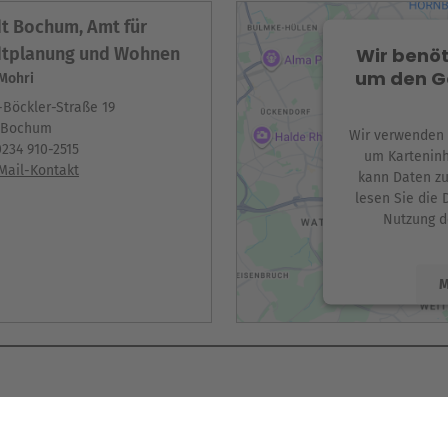
t Bochum, Amt für
Wir benöt
dtplanung und Wohnen
um den G
 Mohri
Böckler-Straße 19
7 Bochum
Wir verwenden e
0234 910-2515
um Karteninh
Mail-Kontakt
kann Daten zu
lesen Sie die 
Nutzung d
M
powered by
U