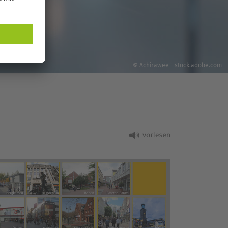
© Achirawee - stock.adobe.com