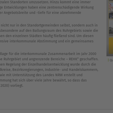
tralen Standorten umzusetzen. Hinzu kommt eine immer
ige Entwicklungen haben eine zentrenschädigende Wirkung
r Angebotsbreite und -tiefe für eine abnehmende
l nicht nur in den Standortgemeinden selbst, sondern auch in
insbesondere auf den Ballungsraum des Ruhrgebiets sowie die
en den einzelnen Städten häufig fließend sind. Um diesen
ntensive interkommunale Abstimmung und ein gemeinsames
undlage für die interkommunale Zusammenarbeit im Jahr 2000
che Ruhrgebiet und angrenzende Bereiche – REHK“ geschaffen.
Qu
n Regelung der Einzelhandelsentwicklung wurde durch die
reise, Bezirksregierungen, Industrie- und Handelskammern,
ie mit Unterstützung des Landes NRW erstellt und
mung hat sich über viele Jahre bewährt, so dass das
2020) vorliegt.