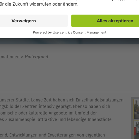
ormationen
Hintergrund
unserer Städte. Lange Zeit haben sich Einzelhandelsnutzungen
ngsbild der Zentren intensiv geprägt. Ebenso haben sich
omische oder kulturelle Angebote im Umfeld der
es Zusammenspiel attraktive und lebendige Innenstädte
end, Entwicklungen und Erweiterungen von eigentlich