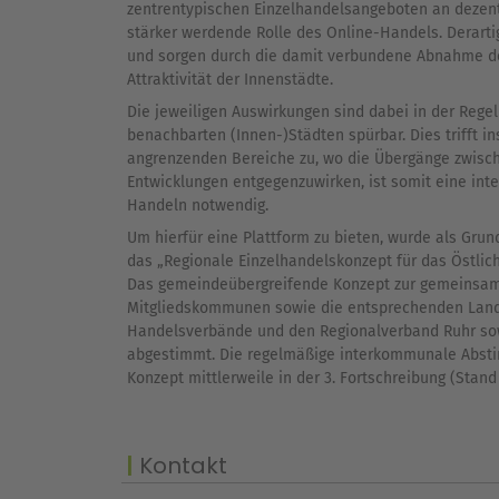
zentrentypischen Einzelhandelsangeboten an dezen
stärker werdende Rolle des Online-Handels. Derart
und sorgen durch die damit verbundene Abnahme de
Attraktivität der Innenstädte.
Die jeweiligen Auswirkungen sind dabei in der Rege
benachbarten (Innen-)Städten spürbar. Dies trifft 
angrenzenden Bereiche zu, wo die Übergänge zwisch
Entwicklungen entgegenzuwirken, ist somit eine i
Handeln notwendig.
Um hierfür eine Plattform zu bieten, wurde als Gr
das „Regionale Einzelhandelskonzept für das Östli
Das gemeindeübergreifende Konzept zur gemeinsame
Mitgliedskommunen sowie die entsprechenden Landk
Handelsverbände und den Regionalverband Ruhr sow
abgestimmt. Die regelmäßige interkommunale Abstim
Konzept mittlerweile in der 3. Fortschreibung (Stand 
Kontakt