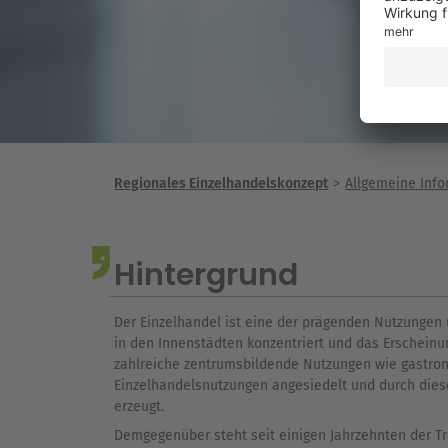
Regionales Einzelhandelskonzept
Allgemeine Inf
Hintergrund
Der Einzelhandel ist eine der prägenden Nutzungen 
in den Innenstädten konzentriert und das Erscheinu
zahlreiche zentrumsbildende Nutzungen wie gastron
Einzelhandelsnutzungen angesiedelt und durch dies
erzeugt.
Demgegenüber steht seit einigen Jahrzehnten der Tr