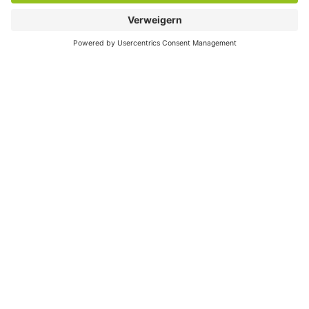
Besondere Services
Veranstaltungskalender
Serviceportal
Stadtplan und Geodaten
Sag`s Hamm (Anliegen melden)
Themenübersicht
Anbieterübersicht
Öffnungszeiten
Lagepläne
Interessengemeinschaft