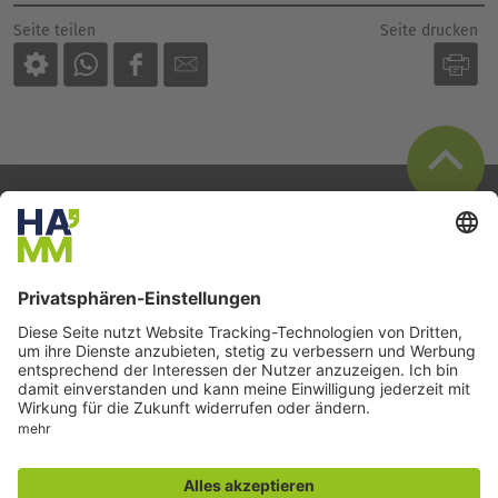
Seite drucken
Seite teilen
Der direkte Draht
Zentrale Rufnummer:
02381 9293-602
montags bis freitags
9:00 bis 16:00 Uhr
und nach Vereinbarung
E-Mail:
stadtmarketing@impuls-hamm.de