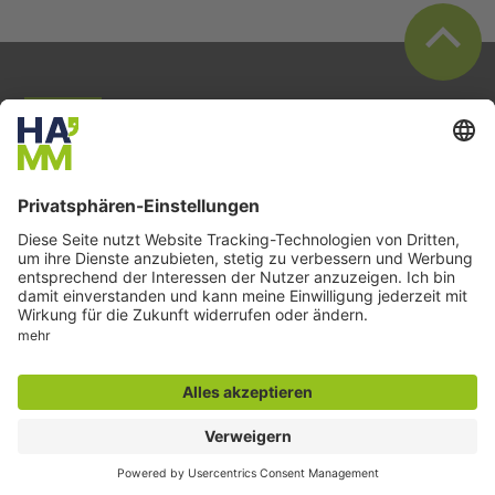
Der direkte Draht
Zentrale Rufnummer:
02381 9293-602
montags bis freitags
9:00 bis 16:00 Uhr
und nach Vereinbarung
E-Mail:
stadtmarketing@impuls-hamm.de
Besondere Services
Veranstaltungskalender