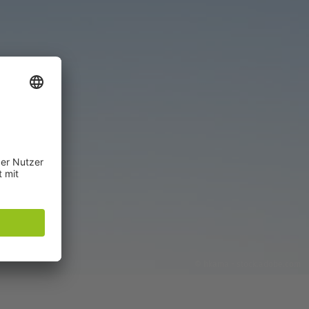
© hkama - stock.adobe.com