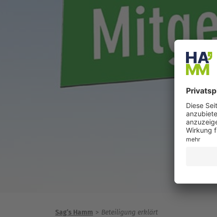
Sag’s Hamm
Beteiligung erklärt