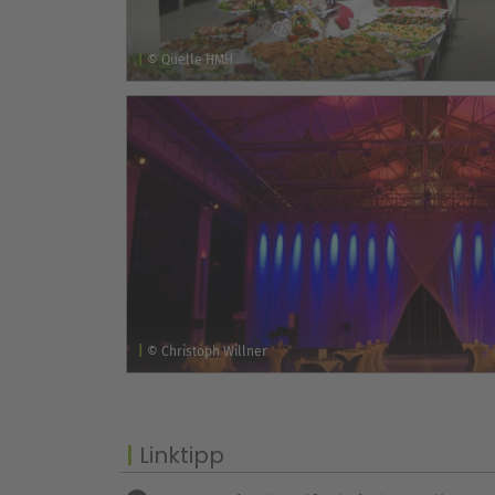
© Quelle HMH
© Christoph Willner
Linktipp