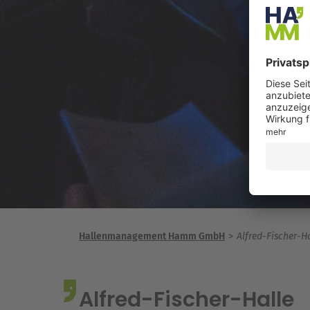
Hallenmanagement Hamm GmbH
Alfred-Fischer-H
Alfred-Fischer-Halle