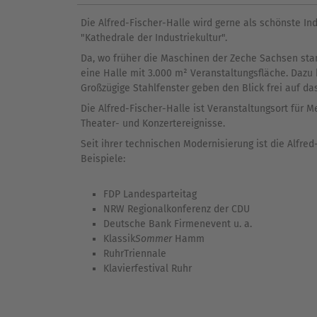
Die Alfred-Fischer-Halle wird gerne als schönste In
"Kathedrale der Industriekultur".
Da, wo früher die Maschinen der Zeche Sachsen stam
eine Halle mit 3.000 m² Veranstaltungsfläche. Da
Großzügige Stahlfenster geben den Blick frei auf d
Die Alfred-Fischer-Halle ist Veranstaltungsort für
Theater- und Konzertereignisse.
Seit ihrer technischen Modernisierung ist die Alfred
Beispiele:
FDP Landesparteitag
NRW Regionalkonferenz der CDU
Deutsche Bank Firmenevent u. a.
Klassik
Sommer
Hamm
RuhrTriennale
Klavierfestival Ruhr