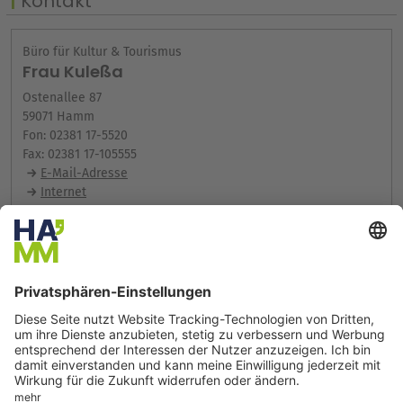
Kontakt
Büro für Kultur & Tourismus
Frau Kuleßa
Ostenallee 87
59071 Hamm
Fon: 02381 17-5520
Fax: 02381 17-105555
E-Mail-Adresse
Internet
Weitere Infos im Serviceportal