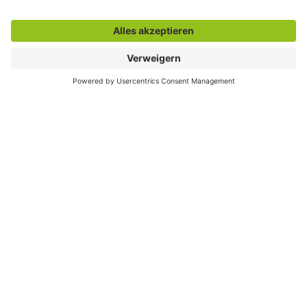
IMPULS. Die Hammer Wirtschaftsagentur
Cathrin Feldhaus
Münsterstraße 5
59065 Hamm
Fon: 02381 9293-304
Fax: 02381 9293-222
E-Mail-Kontakt
Internet